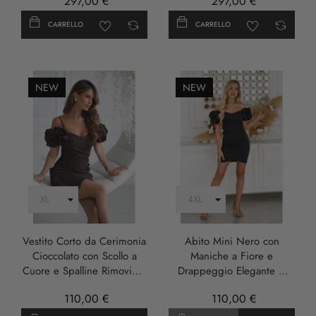
297,00 €
297,00 €
CARRELLO
CARRELLO
NEW
NEW
Vestito Corto da Cerimonia
Abito Mini Nero con
Cioccolato con Scollo a
Maniche a Fiore e
Cuore e Spalline Rimovibili
Drappeggio Elegante –
- Damia
Damia
110,00 €
110,00 €