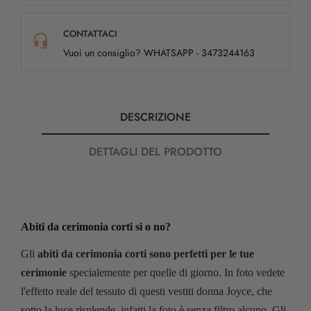
CONTATTACI
Vuoi un consiglio? WHATSAPP - 3473244163
DESCRIZIONE
DETTAGLI DEL PRODOTTO
Abiti da cerimonia corti si o no?
Gli
abiti da cerimonia corti sono perfetti per le tue
cerimonie
specialemente per quelle di giorno. In foto vedete
l'effetto reale del tessuto di questi vestiti donna Joyce, che
sotto la luce risplende, infatti la foto è senza filtro alcuno. Gli