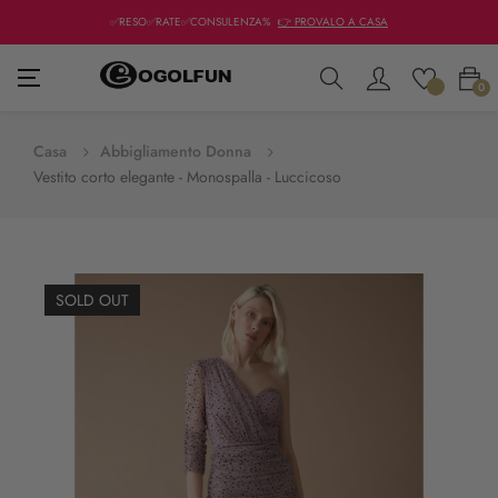
✅RESO✅RATE✅CONSULENZA%
👉 PROVALO A CASA
navigazione
☰
0
Toggle
Casa
Abbigliamento Donna
Vestito corto elegante - Monospalla - Luccicoso
SOLD OUT