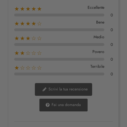
Eccellente
★★★★★
0
Bene
★★★★☆
0
Medio
★★★☆☆
0
Povero
★★☆☆☆
0
Terribile
★☆☆☆☆
0
Scrivi la tua recensione
Fai una domanda