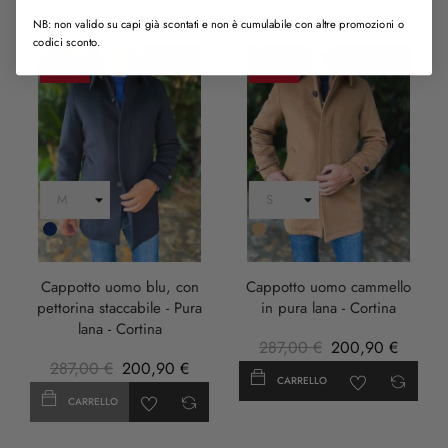
NB: non valido su capi già scontati e non è cumulabile con altre promozioni o
codici sconto.
-30%
-30%
Blu
Cammello
Scuro
Cappotto uomo blu, con
Cappotto uomo cammello
pettorina staccabile - Pura
in pura lana - Cortina
lana - Cortina
287,00 €
200,90 €
287,00 €
200,90 €
CARRELLO
CARRELLO