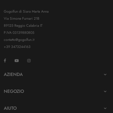
Gogolfun di Siara Marta Anna
Via Simone Furnari 21B
89125 Reggio Calabria IT
P.IVA 03139880805
contatto@gogolfun.it
+39 3473244163
Facebook
YouTube
Instagram
TikTok
AZIENDA

NEGOZIO

AIUTO
