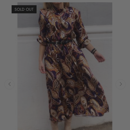
SOLD OUT
‹
›