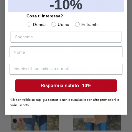
-10%
LILLA
Cosa ti interessa?
Smoking uomo bianco
Abito da cerimonia a
Donna
Uomo
Entrambi
panna - Pascal
sirena, glicine - Olga
Cognome
407,00 €
284,90 €
339,00 €
271,20 €
CARRELLO
CARRELLO
nome
Mail
-30%
-30%
Risparmia subito -10%
NB: non valido su capi già scontati e non è cumulabile con altre promozioni o
codici sconto.
Blu
Cammello
Scuro