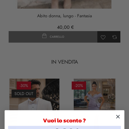
Abito donna, lungo - Fantasia
40,00 €
CARRELLO
IN VENDITA
-30%
-20%
SOLD OUT
Vuoi lo sconto ?