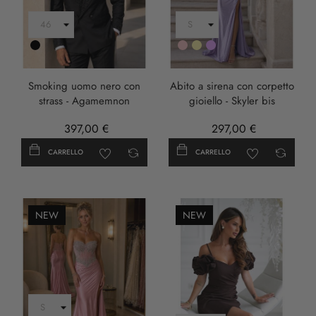
Nero
Rosa
Oro
LILLA
Smoking uomo nero con
Abito a sirena con corpetto
strass - Agamemnon
gioiello - Skyler bis
397,00 €
297,00 €
CARRELLO
CARRELLO
NEW
NEW