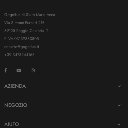
Gogolfun di Siara Marta Anna
Via Simone Furnari 21B
89125 Reggio Calabria IT
P.IVA 03139880805
contatto@gogolfun.it
+39 3473244163
Facebook
YouTube
Instagram
TikTok
AZIENDA

NEGOZIO

AIUTO
