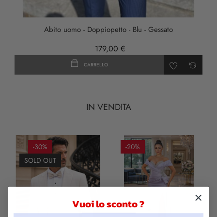
Abito uomo - Doppiopetto - Blu - Gessato
179,00 €
CARRELLO
IN VENDITA
-30%
-20%
SOLD OUT
Vuoi lo sconto ?