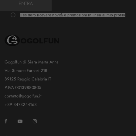
ENTRA
Desidero ricevere novità e promozioni in linea al mio profilo
Gogolfun di Siara Marta Anna
Via Simone Furnari 21B
89125 Reggio Calabria IT
P.IVA 03139880805
contatto@gogolfun.it
+39 3473244163
Facebook
YouTube
Instagram
TikTok