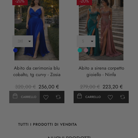
-20%
-20%
Cobalto
Turchese
rosa
anticha
Abito da cerimonia blu
Abito a sirena corpetto
cobalto, tg curvy - Zosia
gioiello - Ninfa
320,00 €
256,00 €
279,00 €
223,20 €
CARRELLO
CARRELLO
TUTTI I PRODOTTI DI VENDITA