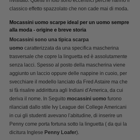
rivisitato. Questi in foto sono eccentrici perché hanno il
classico effetto spazzolato che non cade mai di moda.
Mocassini uomo scarpe ideal per un uomo sempre
alla moda - origine e breve storia
Mocassini sono una tipica scarpa
uomo
caratterizzata da una specifica mascherina
trasversale che copre la linguetta ed è assolutamente
senza lacci. Spesso al posto della mascherina viene
aggiunto un laccio oppure delle nappine in cuoio, per
svecchiare il modello lanciato da Fred Astaire ma che
si fà risalire addirittura agli Indiani d'America, da cui
deriva il nome. In Seguito
mocassini uomo
furono
rilanciati dallo stile Ivy League dei College Americani
in cui gli studenti avevano l'abitudine, di inserire un
Penny come porta fortuna sotto la linguetta ( da qui la
dicitura Inglese
Penny Loafer
).