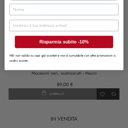
nome
‹
›
Mail
Risparmia subito -10%
NB: non valido su capi già scontati e non è cumulabile con altre promozioni o
codici sconto.
Mocassini neri, scamosciati - Mauro
89,00 €
CARRELLO
IN VENDITA