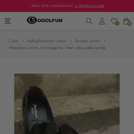
✅RESO✅RATE✅CONSULENZA%
👉 PROVALO A CASA
navigazione
☰
0
Toggle
Casa
Abbigliamento Uomo
Scarpe uomo
Mocassini uomo, con nappine - Neri, vera pelle lucida