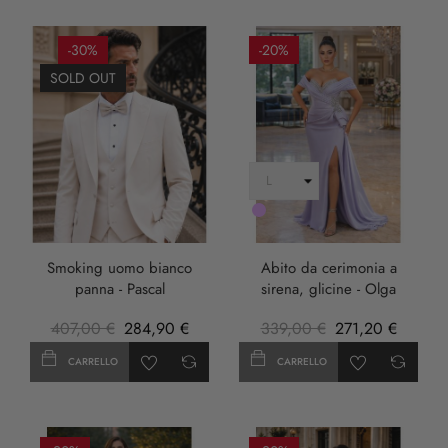
-30%
-20%
SOLD OUT
LILLA
Smoking uomo bianco
Abito da cerimonia a
panna - Pascal
sirena, glicine - Olga
407,00 €
284,90 €
339,00 €
271,20 €
CARRELLO
CARRELLO