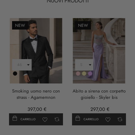
NUOVI PRODOTTI
NEW
NEW
Nero
Rosa
Oro
LILLA
Smoking uomo nero con
Abito a sirena con corpetto
strass - Agamemnon
gioiello - Skyler bis
397,00 €
297,00 €
CARRELLO
CARRELLO