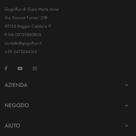
Gogolfun di Siara Marta Anna
Via Simone Furnari 21B
89125 Reggio Calabria IT
P.IVA 03139880805
contatto@gogolfun.it
+39 3473244163
Facebook
YouTube
Instagram
TikTok
AZIENDA

NEGOZIO

AIUTO
