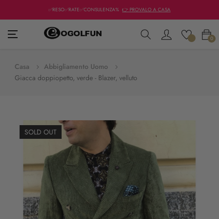
✅RESO✅RATE✅CONSULENZA%
👉 PROVALO A CASA
navigazione
☰
0
Toggle
Casa
Abbigliamento Uomo
Giacca doppiopetto, verde - Blazer, velluto
SOLD OUT