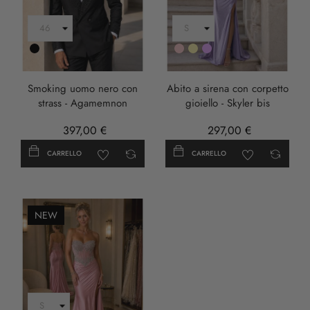
Nero
Rosa
Oro
LILLA
Smoking uomo nero con
Abito a sirena con corpetto
strass - Agamemnon
gioiello - Skyler bis
397,00 €
297,00 €
CARRELLO
CARRELLO
NEW