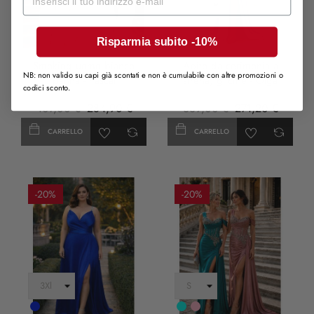
LILLA
Risparmia subito -10%
Smoking uomo bianco
Abito da cerimonia a
NB: non valido su capi già scontati e non è cumulabile con altre promozioni o
panna - Pascal
sirena, glicine - Olga
codici sconto.
407,00 €
284,90 €
339,00 €
271,20 €
CARRELLO
CARRELLO
-20%
-20%
Cobalto
Turchese
rosa