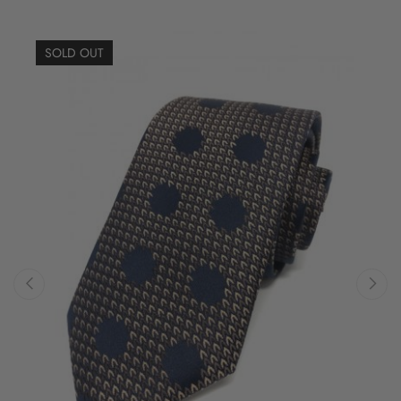
SOLD OUT
‹
›