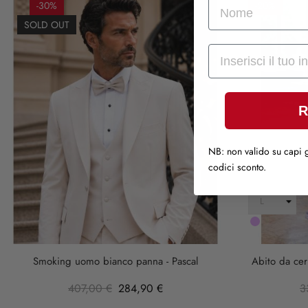
nome
-30%
-20%
SOLD OUT
Mail
R
NB: non valido su capi g
codici sconto.
LILLA
Smoking uomo bianco panna - Pascal
Abito da cer
407,00 €
284,90 €
3