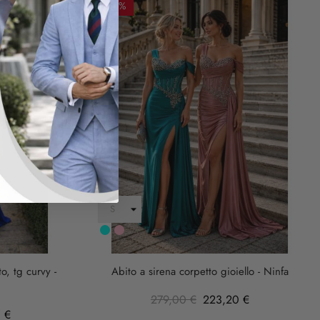
-20%
Turchese
rosa
anticha
o, tg curvy -
Abito a sirena corpetto gioiello - Ninfa
279,00 €
223,20 €
 €