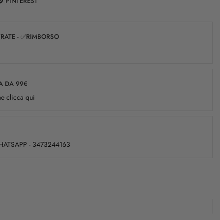
PINTEREST
✅RATE - ✅RIMBORSO
A DA 99€
e clicca qui
WHATSAPP - 3473244163