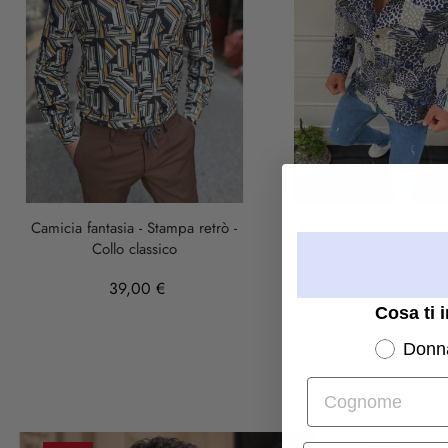
Camicia fantasia - Stampa retrò -
Camicia uomo fantasia, animalièr -
Collo classico
Collo classico
39,00 €
35,00 €
Cosa ti 
Donn
Cognome