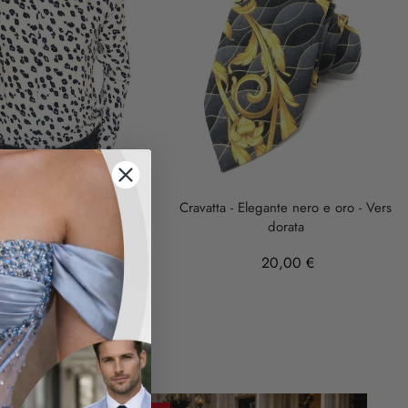
omo - Bianca - Fantasia
Cravatta - Elegante nero e oro - Vers
animalier - Slim
dorata
29,99 €
20,00 €