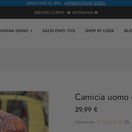
SALDI FINO AL 50%
APPROFFITTANE SUBITO
SERVIZIO CLIENTI - ☎️
3473244163
☎️
IMONIA UOMO
SALDI FINO -70%
SHOP BY LOOK
BL
Camicia uomo e
29,99 €
Valutazione:
(0)