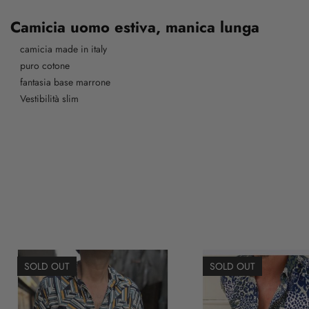
Camicia uomo estiva, manica lunga
camicia made in italy
puro cotone
fantasia base marrone
Vestibilità slim
SOLD OUT
SOLD OUT