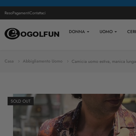
Reso
Pagamenti
Contattaci
DONNA
UOMO
CER
Casa
Abbigliamento Uomo
Camicia uomo estiva, manica lunga
SOLD OUT