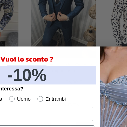
Vuoi lo sconto ?
Abito uomo, ottanio - Con gilet
Camicia u
-10%
doppiopetto
160,00 €
96,00 €
interessa?
a
Uomo
Entrambi
IN VENDITA