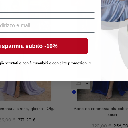
-20%
isparmia subito -10%
ià scontati e non è cumulabile con altre promozioni o
Cobalto
imonia a sirena, glicine - Olga
Abito da cerimonia blu cobalt
Zosia
39,00 €
271,20 €
320,00 €
256,00