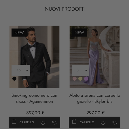
NUOVI PRODOTTI
NEW
NEW
Nero
Rosa
Oro
LILLA
Smoking uomo nero con
Abito a sirena con corpetto
strass - Agamemnon
gioiello - Skyler bis
397,00 €
297,00 €
CARRELLO
CARRELLO