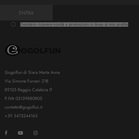
ENTRA
Desidero ricevere novità e promozioni in linea al mio profilo
Gogolfun di Siara Marta Anna
Via Simone Furnari 21B
89125 Reggio Calabria IT
P.IVA 03139880805
contatto@gogolfun.it
+39 3473244163
Facebook
YouTube
Instagram
TikTok