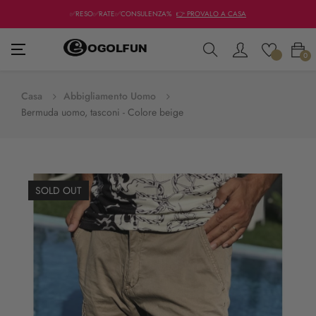
✅RESO✅RATE✅CONSULENZA%
👉 PROVALO A CASA
navigazione
☰
0
Toggle
Casa
Abbigliamento Uomo
Bermuda uomo, tasconi - Colore beige
SOLD OUT