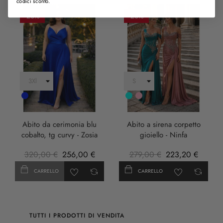
codici sconto.
-20%
-20%
Cobalto
Turchese
rosa
anticha
Abito da cerimonia blu
Abito a sirena corpetto
cobalto, tg curvy - Zosia
gioiello - Ninfa
320,00 €
256,00 €
279,00 €
223,20 €
CARRELLO
CARRELLO
TUTTI I PRODOTTI DI VENDITA