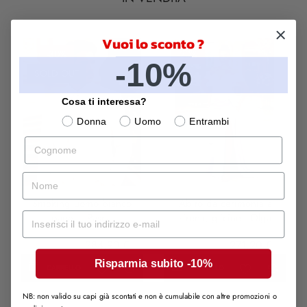
Vuoi lo sconto ?
-30%
-20%
-10%
SOLD OUT
Cosa ti interessa?
Donna
Uomo
Entrambi
Cognome
LILLA
nome
Smoking uomo bianco
Abito da cerimonia a
Mail
panna - Pascal
sirena, glicine - Olga
407,00 €
284,90 €
339,00 €
271,20 €
Risparmia subito -10%
CARRELLO
CARRELLO
NB: non valido su capi già scontati e non è cumulabile con altre promozioni o