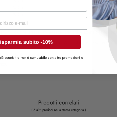
86 cm
81 cm
76 cm
91 cm
er un look che unisce raffinatezza, praticità e attenzione ai detta
isparmia subito -10%
er sentirti impeccabile ogni giorno. Acquistalo ora e valorizza l
a della taglia contattaci
ià scontati e non è cumulabile con altre promozioni o
nza. 
Prodotti correlati
( 5 altri prodotti nella stessa categoria )