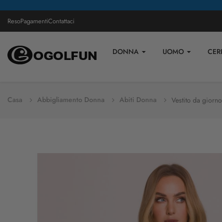
Reso
Pagamenti
Contattaci
DONNA
UOMO
CER
Casa
Abbigliamento Donna
Abiti Donna
Vestito da giorn