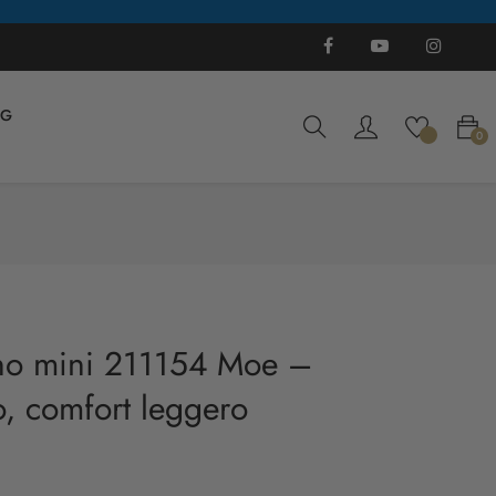
Facebook
YouTube
Instagra
Ti
OG
0
rno mini 211154 Moe –
o, comfort leggero