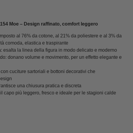
1154 Moe – Design raffinato, comfort leggero
composto al 76% da cotone, al 21% da poliestere e al 3% da
ità comoda, elastica e traspirante
: esalta la linea della figura in modo delicato e moderno
ndo: donano volume e movimento, per un effetto elegante e
 con cuciture sartoriali e bottoni decorativi che
design
garantisce una chiusura pratica e discreta
l capo più leggero, fresco e ideale per le stagioni calde