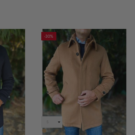
-30%
Cammello