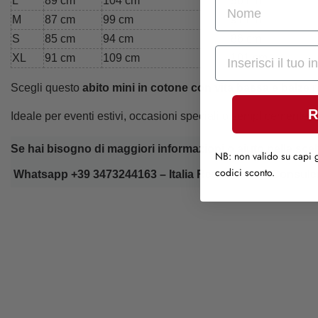
L
89 cm
104 cm
96 cm
nome
M
87 cm
99 cm
91 cm
S
85 cm
94 cm
86 cm
Mail
XL
91 cm
109 cm
101 cm
Scegli questo
abito mini in cotone con vita bassa e balze
p
R
Ideale per eventi estivi, occasioni speciali o semplicemente p
Se hai bisogno di maggiori informazioni o aiuto nella scelt
NB: non valido su capi g
codici sconto.
Whatsapp +39 3473244163 – Italia Reso - Rate – Consule