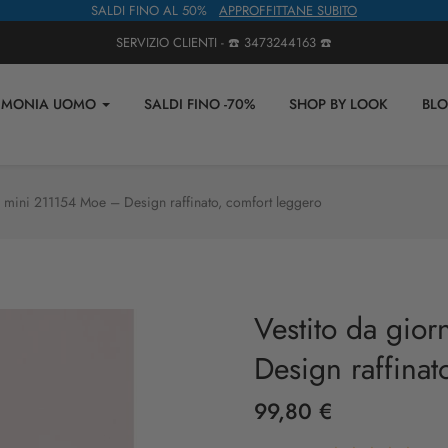
SALDI FINO AL 50%
APPROFFITTANE SUBITO
SERVIZIO CLIENTI - ☎️
3473244163
☎️
IMONIA UOMO
SALDI FINO -70%
SHOP BY LOOK
BL
o mini 211154 Moe – Design raffinato, comfort leggero
Vestito da gio
Design raffinat
99,80 €