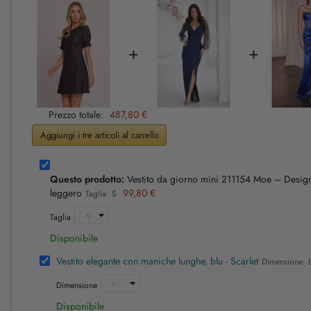
+
+
Prezzo totale:
487,80 €
Aggiungi i tre articoli al carrello
Questo prodotto:
Vestito da giorno mini 211154 Moe – Design 
leggero
99,80 €
Taglia: S
Taglia
Disponibile
Vestito elegante con maniche lunghe, blu - Scarlet
Dimensione: 
Dimensione
Disponibile