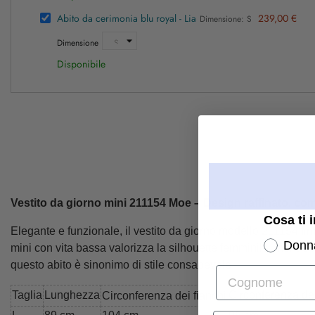
Abito da cerimonia blu royal - Lia
239,00 €
Dimensione: S
Dimensione
Disponibile
Vestito da giorno mini 211154 Moe – Design raffinato, co
Cosa ti 
Elegante e funzionale, il vestito da giorno modello 211154 firma
Donn
mini con vita bassa valorizza la silhouette femminile, mentr
questo abito è sinonimo di stile consapevole.
Cognome
Taglia
Lunghezza
Circonferenza de
Circonferenza
dei fianchi