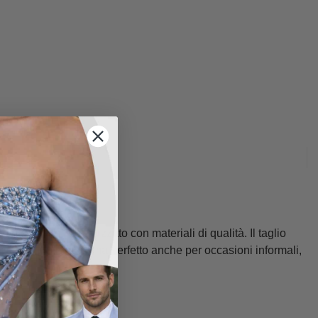
ei dettagli e realizzato con materiali di qualità. Il taglio
l’uso quotidiano, ma perfetto anche per occasioni informali,