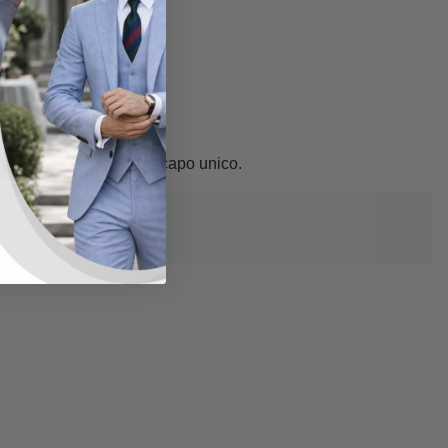
gli.
a tua femminilità con un capo unico.