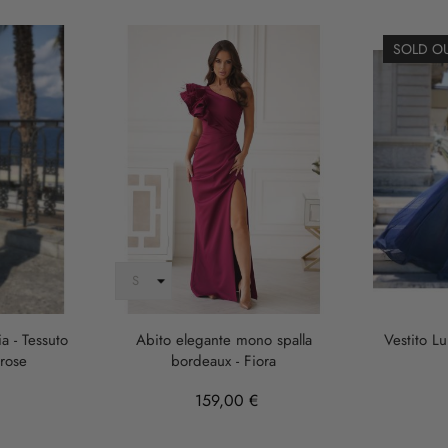
SOLD O
ia - Tessuto
Abito elegante mono spalla
Vestito L
 rose
bordeaux - Fiora
159,00 €