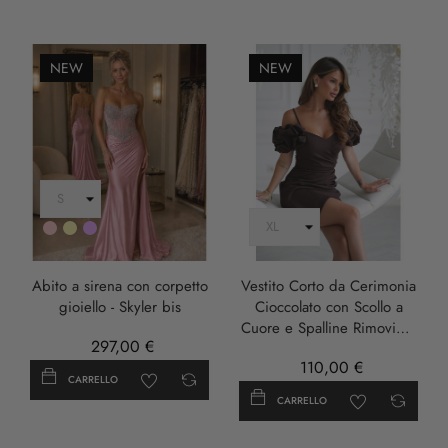
NEW
NEW
Rosa
Oro
LILLA
Abito a sirena con corpetto
Vestito Corto da Cerimonia
gioiello - Skyler bis
Cioccolato con Scollo a
Cuore e Spalline Rimovibili
297,00 €
- Damia
110,00 €
CARRELLO
CARRELLO