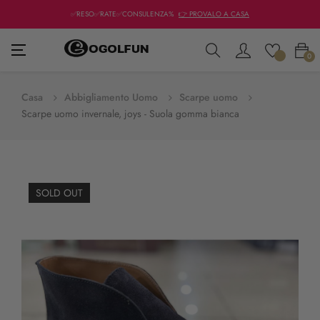
✅RESO✅RATE✅CONSULENZA%
👉 PROVALO A CASA
navigazione
☰
0
Toggle
Casa
Abbigliamento Uomo
Scarpe uomo
Scarpe uomo invernale, joys - Suola gomma bianca
SOLD OUT