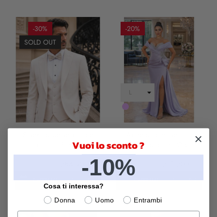
-30%
-20%
SOLD OUT
LILLA
Smoking uomo bianco
Abito da cerimonia a
Vuoi lo sconto ?
panna - Pascal
sirena, glicine - Olga
-10%
407,00 €
284,90 €
339,00 €
271,20 €
CARRELLO
CARRELLO
Cosa ti interessa?
Donna
Uomo
Entrambi
Cognome