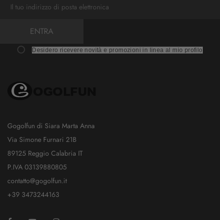
ENTRA
Desidero ricevere novità e promozioni in linea al mio profilo
Gogolfun di Siara Marta Anna
Via Simone Furnari 21B
89125 Reggio Calabria IT
P.IVA 03139880805
contatto@gogolfun.it
+39 3473244163