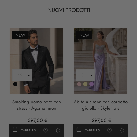
NUOVI PRODOTTI
NEW
NEW
Nero
Rosa
Oro
LILLA
Smoking uomo nero con
Abito a sirena con corpetto
strass - Agamemnon
gioiello - Skyler bis
397,00 €
297,00 €
CARRELLO
CARRELLO