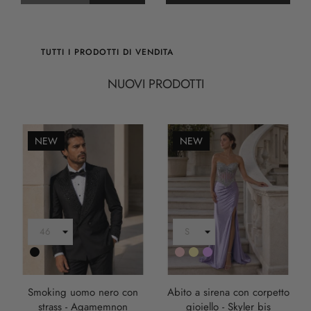
TUTTI I PRODOTTI DI VENDITA
NUOVI PRODOTTI
NEW
NEW
Nero
Rosa
Oro
LILLA
Smoking uomo nero con
Abito a sirena con corpetto
strass - Agamemnon
gioiello - Skyler bis