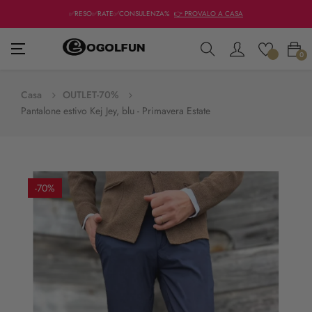
✅RESO✅RATE✅CONSULENZA%
👉 PROVALO A CASA
navigazione
☰
0
Toggle
Casa
OUTLET-70%
Pantalone estivo Kej Jey, blu - Primavera Estate
-70%