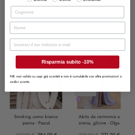
Cognome
nome
IN VENDITA
Mail
-30%
-20%
SOLD OUT
Risparmia subito -10%
NB: non valido su capi già scontati e non è cumulabile con altre promozioni o
codici sconto.
LILLA
Smoking uomo bianco
Abito da cerimonia a
panna - Pascal
sirena, glicine - Olga
407,00 €
284,90 €
339,00 €
271,20 €