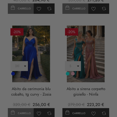
CARRELLO
CARRELLO
-20%
-20%
Cobalto
Turchese
rosa
anticha
Abito da cerimonia blu
Abito a sirena corpetto
cobalto, tg curvy - Zosia
gioiello - Ninfa
320,00 €
256,00 €
279,00 €
223,20 €
CARRELLO
CARRELLO