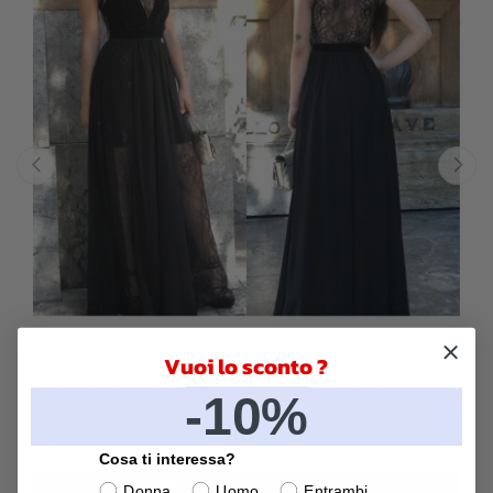
‹
›
Vuoi lo sconto ?
Abito Tuwe Nero - Vestito lungo con pizzo - Abito donna
-10%
elegante
150,00 €
Cosa ti interessa?
Donna
Uomo
Entrambi
CARRELLO