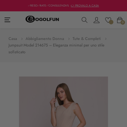
✅RESO✅RATE✅CONSULENZA%
👉 PROVALO A CASA
navigazione
☰
0
Toggle
Casa
Abbigliamento Donna
Tute & Completi
Jumpsuit Model 214675 – Eleganza minimal per uno stile
sofisticato