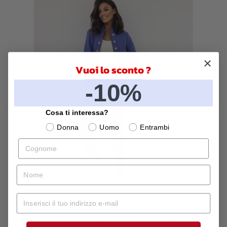
Vuoi lo sconto ?
-10%
Cosa ti interessa?
‹
›
Donna
Uomo
Entrambi
Cognome
nome
Mail
Completo model 210814 LaBalancia