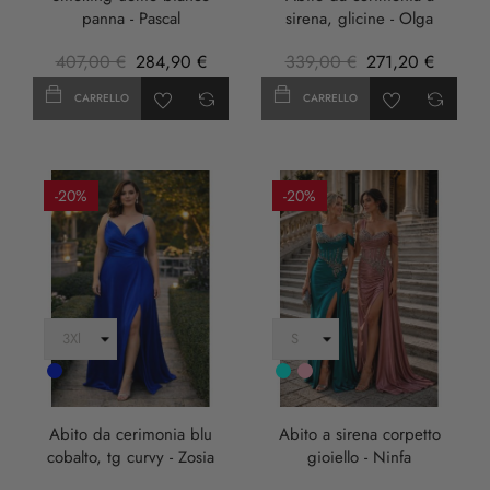
panna - Pascal
sirena, glicine - Olga
407,00 €
284,90 €
339,00 €
271,20 €
CARRELLO
CARRELLO
-20%
-20%
Cobalto
Turchese
rosa
anticha
Abito da cerimonia blu
Abito a sirena corpetto
cobalto, tg curvy - Zosia
gioiello - Ninfa