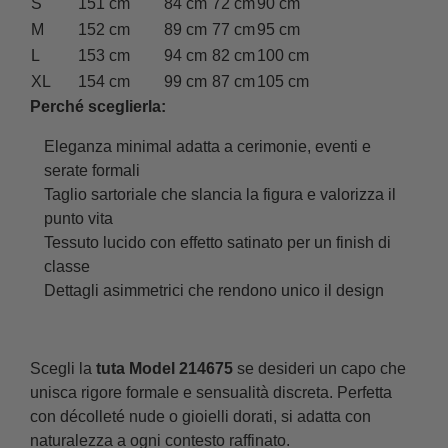
S
151 cm
84 cm
72 cm
90 cm
M
152 cm
89 cm
77 cm
95 cm
L
153 cm
94 cm
82 cm
100 cm
XL
154 cm
99 cm
87 cm
105 cm
Perché sceglierla:
Eleganza minimal adatta a cerimonie, eventi e
serate formali
Taglio sartoriale che slancia la figura e valorizza il
punto vita
Tessuto lucido con effetto satinato per un finish di
classe
Dettagli asimmetrici che rendono unico il design
Scegli la
tuta Model 214675
se desideri un capo che
unisca rigore formale e sensualità discreta. Perfetta
con décolleté nude o gioielli dorati, si adatta con
naturalezza a ogni contesto raffinato.