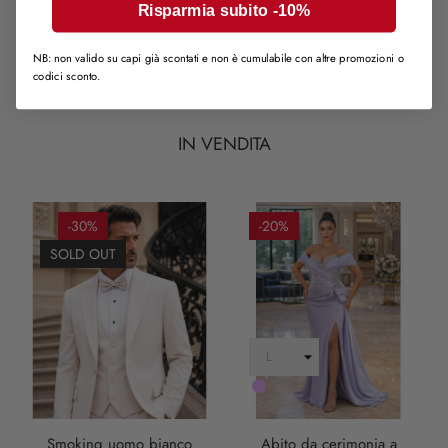
Risparmia subito -10%
97,00 €
CARRELLO
NB: non valido su capi già scontati e non è cumulabile con altre promozioni o
codici sconto.
IN VENDITA
-30%
-20%
SOLD OUT
LILLA
Smoking uomo bianco
Abito da cerimonia a