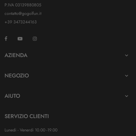
P.IVA 03139880805
contatto@gogolfun.it
+39 3473244163
Facebook
YouTube
Instagram
TikTok
AZIENDA

NEGOZIO

AIUTO

SERVIZIO CLIENTI
Lunedi - Venerdi 10.00 -19.00