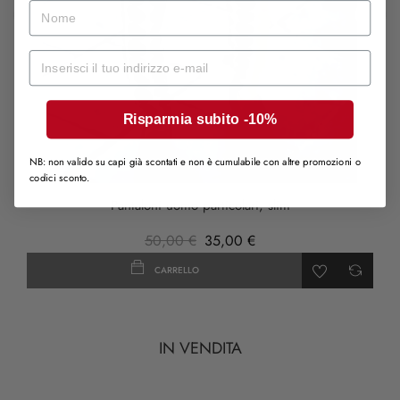
nome
‹
›
Mail
Risparmia subito -10%
NB: non valido su capi già scontati e non è cumulabile con altre promozioni o
codici sconto.
Pantaloni uomo particolari, slim
50,00 €
35,00 €
CARRELLO
IN VENDITA