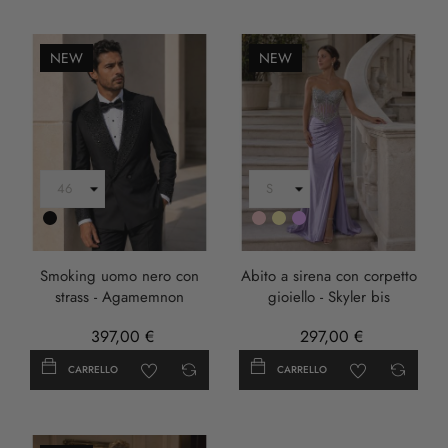
NEW
NEW
Nero
Rosa
Oro
LILLA
Smoking uomo nero con
Abito a sirena con corpetto
strass - Agamemnon
gioiello - Skyler bis
397,00 €
297,00 €
CARRELLO
CARRELLO