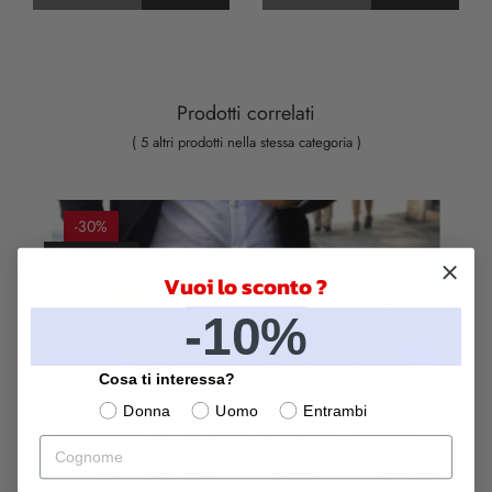
Prodotti correlati
( 5 altri prodotti nella stessa categoria )
-30%
SOLD OUT
Vuoi lo sconto ?
-10%
Cosa ti interessa?
Donna
Uomo
Entrambi
Cognome