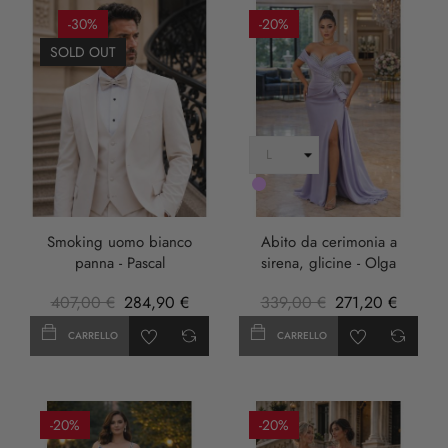
-30%
-20%
SOLD OUT
LILLA
Smoking uomo bianco
Abito da cerimonia a
panna - Pascal
sirena, glicine - Olga
407,00 €
284,90 €
339,00 €
271,20 €
CARRELLO
CARRELLO
-20%
-20%