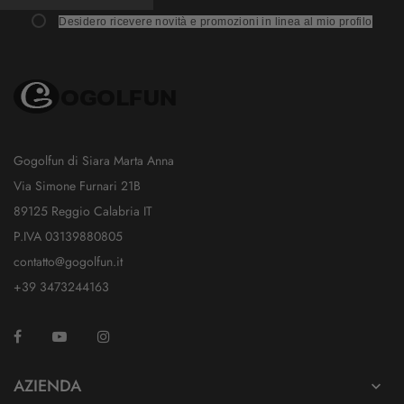
Desidero ricevere novità e promozioni in linea al mio profilo
Gogolfun di Siara Marta Anna
Via Simone Furnari 21B
89125 Reggio Calabria IT
P.IVA 03139880805
contatto@gogolfun.it
+39 3473244163
Facebook
YouTube
Instagram
TikTok
AZIENDA
