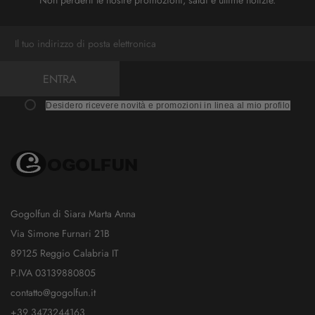
Non perderti le nostre promozioni, saldi e ultime notizie.
ENTRA
Desidero ricevere novità e promozioni in linea al mio profilo
Gogolfun di Siara Marta Anna
Via Simone Furnari 21B
89125 Reggio Calabria IT
P.IVA 03139880805
contatto@gogolfun.it
+39 3473244163