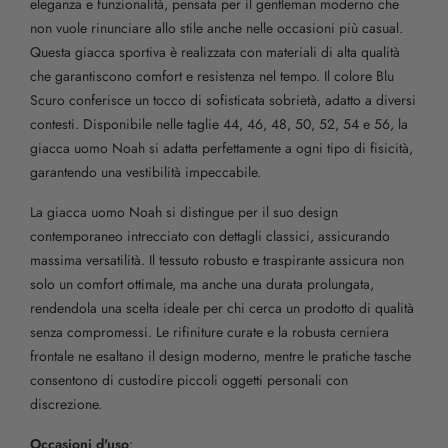
eleganza e funzionalità, pensata per il gentleman moderno che
non vuole rinunciare allo stile anche nelle occasioni più casual.
Questa giacca sportiva è realizzata con materiali di alta qualità
che garantiscono comfort e resistenza nel tempo. Il colore Blu
Scuro conferisce un tocco di sofisticata sobrietà, adatto a diversi
contesti. Disponibile nelle taglie 44, 46, 48, 50, 52, 54 e 56, la
giacca uomo Noah si adatta perfettamente a ogni tipo di fisicità,
garantendo una vestibilità impeccabile.
La giacca uomo Noah si distingue per il suo design
contemporaneo intrecciato con dettagli classici, assicurando
massima versatilità. Il tessuto robusto e traspirante assicura non
solo un comfort ottimale, ma anche una durata prolungata,
rendendola una scelta ideale per chi cerca un prodotto di qualità
senza compromessi. Le rifiniture curate e la robusta cerniera
frontale ne esaltano il design moderno, mentre le pratiche tasche
consentono di custodire piccoli oggetti personali con
discrezione.
Occasioni d'uso
: