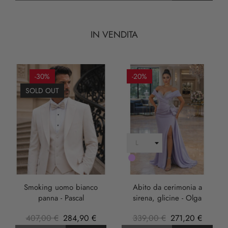
IN VENDITA
-30%
-20%
SOLD OUT
LILLA
Smoking uomo bianco
Abito da cerimonia a
panna - Pascal
sirena, glicine - Olga
407,00 €
284,90 €
339,00 €
271,20 €