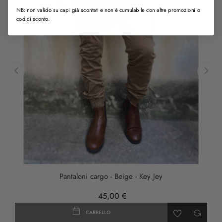
NB: non valido su capi già scontati e non è cumulabile con altre promozioni o
codici sconto.
‹
›
Pantaloni cargo - Beige - Key Jey
45,00 €
CARRELLO