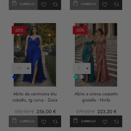
CARRELLO
CARRELLO
-20%
-20%
Cobalto
Turchese
rosa
anticha
Abito da cerimonia blu
Abito a sirena corpetto
cobalto, tg curvy - Zosia
gioiello - Ninfa
320,00 €
256,00 €
279,00 €
223,20 €
CARRELLO
CARRELLO