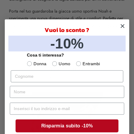
Porta nel tuo guardaroba la giacca uomo sportiva Noah e
sperimenta una nuova dimensione di stile e comfort. Perfetta per
l'uomo dinamico che desidera affermare la propria eleganza in
Vuoi lo sconto ?
ogni occasione.
-10%
Cosa ti interessa?
Donna
Uomo
Entrambi
Prodotti correlati
Cognome
( 5 altri prodotti nella stessa categoria )
nome
SOLD OUT
Mail
Risparmia subito -10%