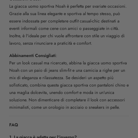
La giacca uomo sportiva Noah è perfetta per svariate occasioni.
Grazie alla sua linea elegante e sportiva al tempo stesso, può
essere indossata per completare outfit casual-chic destinati a
eventi informali come cene con amici o passeggiate in città.
Inoltre, è l'ideale per chi vuole affrontare con stile un viaggio di
lavoro, senza rinunciare a praticità e comfort.
Abbinamenti Consigliati
:
Per un look casual ma ricercato, abbina la giacca uomo sportiva
Noah con un paio di jeans slim-fit e una camicia a righe per un
mix di eleganza e rilassatezza. Se desideri un aspetto più
sofisticato, combina questa giacca sportiva con pantaloni chino e
una maglia dolcevita, unendo comfort e moda in un'unica
soluzione. Non dimenticare di completare il look con accessori
minimalisti, come un orologio in acciaio o sneakers in pelle.
FAQ
1. La giacca è adatta per l'inverno?